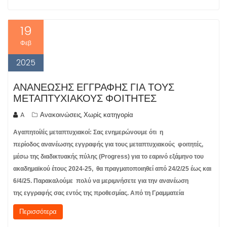
19
Φεβ
2025
ΑΝΑΝΈΩΣΗΣ ΕΓΓΡΑΦΉΣ ΓΙΑ ΤΟΥΣ
ΜΕΤΑΠΤΥΧΙΑΚΟΎΣ ΦΟΙΤΗΤΈΣ
A
Ανακοινώσεις
Χωρίς κατηγορία
,
Αγαπητοί/ές μεταπτυχιακοί: Σας ενημερώνουμε ότι η
περίοδος ανανέωσης εγγραφής για τους μεταπτυχιακούς φοιτητές,
μέσω της διαδικτυακής πύλης (Progress) για το εαρινό εξάμηνο του
ακαδημαϊκού έτους 2024-25, θα πραγματοποιηθεί από 24/2/25 έως και
6/4/25. Παρακαλούμε πολύ να μεριμνήσετε για την ανανέωση
της εγγραφής σας εντός της προθεσμίας. Από τη Γραμματεία
Περισσότερα