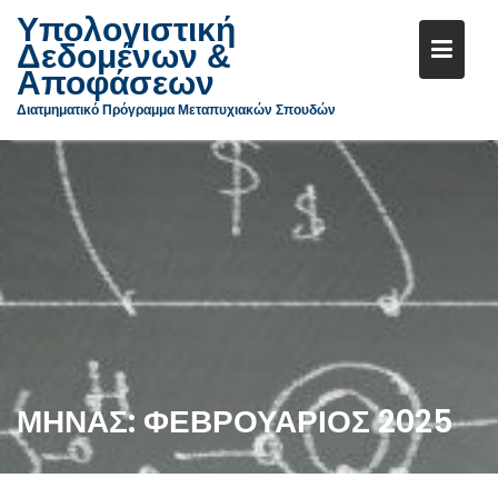
Υπολογιστική
Δεδομένων &
Αποφάσεων
Διατμηματικό Πρόγραμμα Μεταπυχιακών Σπουδών
Μεταπηδήστε
στο
περιεχόμενο
ΜΉΝΑΣ:
ΦΕΒΡΟΥΆΡΙΟΣ 2025