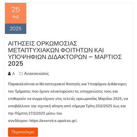
25
Φεβ
2025
ΑΙΤΉΣΕΙΣ ΟΡΚΩΜΟΣΊΑΣ
ΜΕΤΑΠΤΥΧΙΑΚΏΝ ΦΟΙΤΗΤΏΝ ΚΑΙ
ΥΠΟΨΉΦΙΩΝ ΔΙΔΑΚΤΌΡΩΝ – ΜΆΡΤΙΟΣ
2025
A
Ανακοινώσεις
Παρακαλούνται οι Μεταπτυχιακοί Φοιτητές και Υποψήφιοι Διδάκτορες
του Τμήματος που έχουν ολοκληρώσει τις υποχρεώσεις τους και
επιθυμούν να συμμετέχουν στις τελετές ορκωμοσίας Μαρτίου 2025, να
υποβάλλουν την σχετική αίτηση από σήμερα Τρίτη 25/2/2025 έως και
την Πέμπτη 27/2/2025 μέσω του
συνδέσμου: https://eservice.upatras.gr/.
Περισσότερα