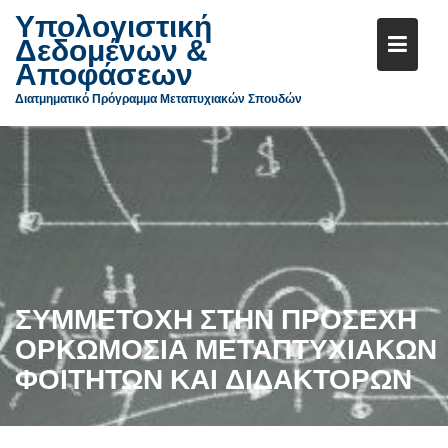
Υπολογιστική
Δεδομένων &
Αποφάσεων
Διατμηματικό Πρόγραμμα Μεταπυχιακών Σπουδών
Μεταπηδήστε
στο
περιεχόμενο
ΣΥΜΜΕΤΟΧΗ ΣΤΗΝ ΠΡΟΣΕΧΗ
ΟΡΚΩΜΟΣΙΑ ΜΕΤΑΠΤΥΧΙΑΚΩΝ
ΦΟΙΤΗΤΩΝ ΚΑΙ ΔΙΔΑΚΤΟΡΩΝ