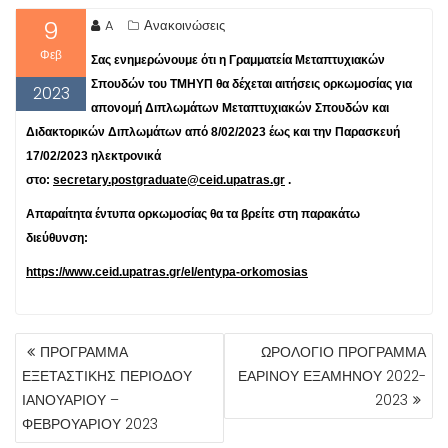
9
A
Ανακοινώσεις
Φεβ
Σας ενημερώνουμε ότι η Γραμματεία Μεταπτυχιακών
Σπουδών του ΤΜΗΥΠ θα δέχεται αιτήσεις ορκωμοσίας για
2023
απονομή Διπλωμάτων Μεταπτυχιακών Σπουδών και
Διδακτορικών Διπλωμάτων από
8/02/2023 έως και την Παρασκευή
17/02/2023
ηλεκτρονικά
στο:
secretary.postgraduate@ceid.upatras.gr
.
Απαραίτητα έντυπα ορκωμοσίας θα τα βρείτε στη παρακάτω
διεύθυνση:
https://www.ceid.upatras.gr/el/entypa-orkomosias
ΠΛΟΉΓΗΣΗ
ΠΡΟΓΡΑΜΜΑ
ΩΡΟΛΟΓΙΟ ΠΡΟΓΡΑΜΜΑ
ΆΡΘΡΩΝ
ΕΞΕΤΑΣΤΙΚΗΣ ΠΕΡΙΟΔΟΥ
ΕΑΡΙΝΟΥ ΕΞΑΜΗΝΟΥ 2022-
ΙΑΝΟΥΑΡΙΟΥ –
2023
ΦΕΒΡΟΥΑΡΙΟΥ 2023